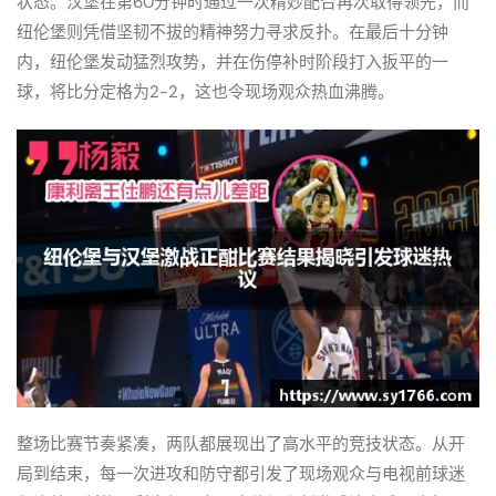
状态。汉堡在第60分钟时通过一次精妙配合再次取得领先，而
纽伦堡则凭借坚韧不拔的精神努力寻求反扑。在最后十分钟
内，纽伦堡发动猛烈攻势，并在伤停补时阶段打入扳平的一
球，将比分定格为2-2，这也令现场观众热血沸腾。
整场比赛节奏紧凑，两队都展现出了高水平的竞技状态。从开
局到结束，每一次进攻和防守都引发了现场观众与电视前球迷