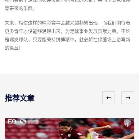
育带来的乐趣。
未来，相信这样的精彩赛事会越来越频繁出现，而我们期待着
更多青年才俊能够涌现出来，为足球事业发展贡献力量。不论
是哪支球队，只要能秉持拼搏精神，就必将在绿茵场上谱写新
的篇章！
推荐文章