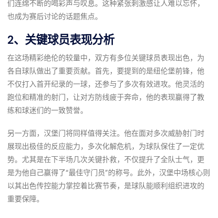
们连绵不断的喝彩声与叹息。这种紧张刺激感让人难以忘怀，
也成为赛后讨论的话题焦点。
2、关键球员表现分析
在这场精彩绝伦的较量中，双方有多位关键球员表现出色，为
各自球队做出了重要贡献。首先，要提到的是纽伦堡前锋，他
不仅打入首开纪录的一球，还参与了多次有效进攻。他灵活的
跑位和精准的射门，让对方防线疲于奔命，他的表现赢得了教
练和球迷们的一致赞誉。
另一方面，汉堡门将同样值得关注。他在面对多次威胁射门时
展现出极佳的反应能力，多次化解危机，为球队保住了一定优
势。尤其是在下半场几次关键扑救，不仅提升了全队士气，更
是为他自己赢得了“最佳守门员”的称号。此外，汉堡中场核心则
以其出色传控能力掌控着比赛节奏，是球队能顺利组织进攻的
重要保障。