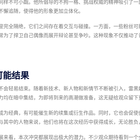
同样不可小觑。他所倡导的不拘一格、挑战权威的精神吸引了一
不懈追随，使得他的形象更加立体化。
是完全隔绝，它们之间存在着交互与碰撞。一方面，一些粉丝可
常为了捍卫自己偶像而展开辩论甚至争吵。这种现象不仅推动了
可能结果
不会轻易结束。随着新技术、新人物和新情节不断被引入，雷黑
力均在暗中集结，为即将到来的高潮做准备，这无疑给观众留下
成为经典，有可能催生新的续集或衍生作品。同时，它也会促使
与其中的人物来说，他们也将在这次经历中获得成长，无论胜负
展来看，本次冲突都展现出极大的潜力。不少观众期待看到一个