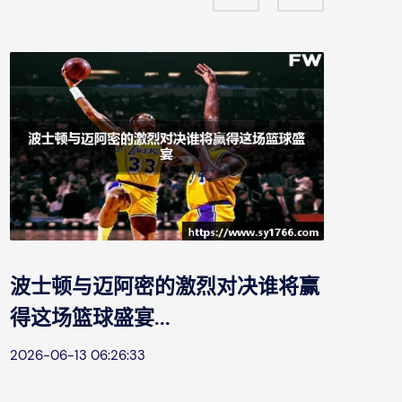
布
到
202
波士顿与迈阿密的激烈对决谁将赢
得这场篮球盛宴...
2026-06-13 06:26:33