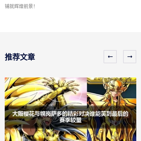
铺就辉煌前景！
推荐文章