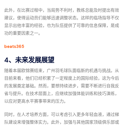
此外，在比赛过程中，当局势不利时，教练总能及时提出有效
建议，使得运动员们能够迅速调整状态。这样的临场指导不仅
显示出他丰富的经验，也为队伍提供了可靠的信息保障，是成
功的重要因素之一。
beats365
4、未来发展展望
随着本届欧锦赛结束，广州羽毛球队面临新的机遇与挑战。从
目前来看，他们已经积累了一定程度上的国际经验，这为今后
的发展奠定基础。然而，要想持续进步，需要不断进行自我反
省与提升。在技术层面上，应继续加强体能训练和技巧演练，
以应对更高水平赛事带来的压力。
同时，在人才培养方面，可以考虑引入更多年轻血液，通过梯
队建设来增强整体实力。此外，加强与其他国家顶级俱乐部或