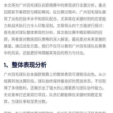
本文将对广州羽毛球队在欧锦赛中的表现进行全面分析，重点
回顾其节奏把控与精彩瞬间。在比赛过程中，广州羽毛球队展
现了出色的技术水平和团队配合，尤其是在关键时刻的应变能
力和战术执行力令人印象深刻。文章将从四个方面进行探讨：
首先是对球队整体表现的分析，其次是比赛中精彩瞬间的回
顾，再者是对教练团队策略的深入解读，最后是对未来发展的
展望。通过这些方面，我们不仅可以看到广州羽毛球队在赛事
中的风采，还能更好地理解其背后的努力与付出。
1、整体表现分析
广州羽毛球队在本届欧锦赛上的整体表现可谓相当出色。从小
组赛到淘汰赛阶段，球队始终保持着良好的竞技状态，不仅取
得了多场胜利，还展示出了强大的心理素质与团队协作能力。
无论是单打还是双打项目，队员们都能够在关键时刻稳定发
挥，为球队争取宝贵分数。