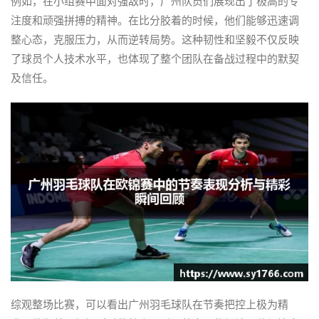
例如，在小组赛中面对强敌时，广州队员们展现出了极高的专
注度和顽强拼搏的精神。在比分胶着的时候，他们能够迅速调
整心态，克服压力，从而逆转局势。这种韧性和坚毅不仅反映
了球员个人技术水平，也体现了整个团队在备战过程中的默契
及信任。
综观整场比赛，可以看出广州羽毛球队在节奏把控上极为精