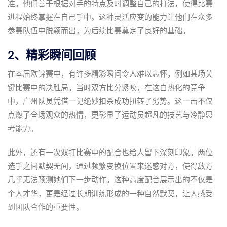
准。他们善于根据对手的特点及时调整自己的打法，使得比赛
进程始终掌握在自己手中。这种灵活应变的能力让他们在众多
参赛队伍中脱颖而出，为后续比赛奠定了良好的基础。
2、精彩瞬间回顾
在本届欧锦赛中，有许多精彩瞬间令人难以忘怀，例如某场关
键比赛中的决胜局。当时双方比分紧咬，在这白热化的竞争
中，广州队员凭借一记绝妙扣杀成功扭转了劣势。这一击不仅
点燃了全场观众的热情，更彰显了运动员超凡的技艺与冷静思
考能力。
此外，还有一次双打比赛中的配合也给人留下深刻印象。两位
选手之间默契无间，通过频繁变换位置来迷惑对方，使得敌方
几乎无法预测她们下一步动作。这种高度配合展示出的不仅是
个人才华，更是经过长期训练形成的一种自然默契，让人感受
到团队合作的重要性。