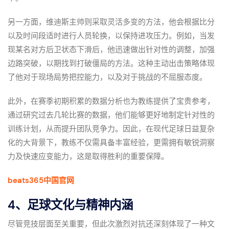
另一方面，维迪斯主帅则采取灵活多变的方法，他会根据比分
以及时间段适时进行人员轮换，以保持进攻压力。例如，当发
现某名对方后卫状态下滑后，他迅速做出针对性的调整，加强
边路突破，以期找到打破僵局的方法。这种主动出击策略体现
了他对于现场局势把控能力，以及对于挑战的不屈服态度。
此外，在赛季初期积累的数据分析也为教练提供了宝贵参考，
通过研究过去几轮比赛的数据，他们能够更好地制定针对性的
训练计划，从而提升团队竞争力。因此，在现代足球日益复杂
化的大背景下，教练不仅需具备丰富经验，更需拥有敏锐洞察
力及快速应变能力，这是取得胜利的重要保障。
beats365中国官网
4、足球文化与精神内涵
尽管竞技层面至关重要，但此次激烈对抗还深刻体现了一种文