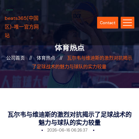
beats365(中国
Contact
区)-唯一官方网
站
体育热点
公司首页
//
体育热点
//
瓦尔韦与维迪斯的激烈对抗揭示
了足球战术的魅力与球队的实力较量
瓦尔韦与维迪斯的激烈对抗揭示了足球战术的
魅力与球队的实力较量
2026-06-16 06:26:37