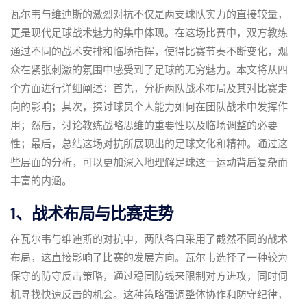
瓦尔韦与维迪斯的激烈对抗不仅是两支球队实力的直接较量，
更是现代足球战术魅力的集中体现。在这场比赛中，双方教练
通过不同的战术安排和临场指挥，使得比赛节奏不断变化，观
众在紧张刺激的氛围中感受到了足球的无穷魅力。本文将从四
个方面进行详细阐述：首先，分析两队战术布局及其对比赛走
向的影响；其次，探讨球员个人能力如何在团队战术中发挥作
用；然后，讨论教练战略思维的重要性以及临场调整的必要
性；最后，总结这场对抗所展现出的足球文化和精神。通过这
些层面的分析，可以更加深入地理解足球这一运动背后复杂而
丰富的内涵。
1、战术布局与比赛走势
在瓦尔韦与维迪斯的对抗中，两队各自采用了截然不同的战术
布局，这直接影响了比赛的发展方向。瓦尔韦选择了一种较为
保守的防守反击策略，通过稳固防线来限制对方进攻，同时伺
机寻找快速反击的机会。这种策略强调整体协作和防守纪律，