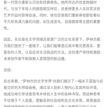
新一代受众重新认识这些经典角色。他所传达的信息跨越时
代，与当下年轻人的困惑相互呼应，这使得更多人在欣赏这些
艺术作品时获得启迪。同时，他也促使我们重新审视那些看似
平凡却充满力量的问题，如生成变化、自我救赎等主题的重要
性。
因此，无论是在文学领域还是更广泛的文化背景下，萨林杰都
为我们提供了一面镜子，让我们能够透过其中看见更真实、更
复杂的人性，以及应对生活挑战的方法。这份遗产将持续激励
未来创作者不断探索人类情感的新边疆。
总结：
综合来看，“萨林杰的文学世界”向我们展示了一幅关于孤独与反
叛交织的大师级画卷。通过深入剖析人物内心及其所处环境，
他成功地引导读者思考并体验人生中的各种冲突。而这种思考
不仅限于个人层面，更触及到社会结构及文化背景，其普遍适
用性使得他的文本超越时空限制，一直以来都能引起广泛共