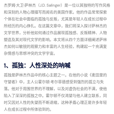
杰罗姆·大卫·萨林杰（J.D. Salinger）是一位以其独特的写作风格
和深刻的人物心理描写而闻名的美国作家。他的作品常常探索
个体在社会中面临的孤独与反叛，尤其是年轻人在成长过程中
所经历的内心挣扎。在这篇文章中，我们将深入探讨萨林杰的
文学世界，分析他如何通过作品展现孤独感、反叛精神、人物
塑造及其对现代文学的影响。本文将从四个方面详细阐述萨林
杰如何以敏锐的观察力和丰富的人生经验，构建起一个充满复
杂情感与思想冲突的文学宇宙。
1、孤独：人性深处的呐喊
孤独是萨林杰作品中的核心主题之一。在他的小说《麦田里的
守望者》中，主人公霍尔顿·考尔菲德感受到强烈的孤立与失
落。他对于周围世界的不理解，以及对虚伪社会的不满，使他
陷入了深深的孤独之中。霍尔顿不仅渴望与他人建立联系，同
时又因对人性的失望而不断退缩，这种矛盾心理正是许多年轻
人在成长过程中所体验到的。