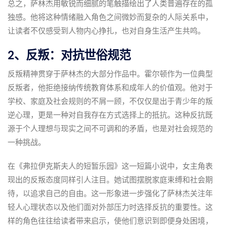
总之，萨林杰用敏锐而细腻的笔触描绘出了人类普遍存在的孤
独感。他将这种情绪融入角色之间微妙而复杂的人际关系中，
让读者不仅感受到人物内心挣扎，也对自身生活产生共鸣。
2、反叛：对抗世俗规范
反叛精神贯穿于萨林杰的大部分作品中。霍尔顿作为一位典型
反叛者，他拒绝接纳传统教育体系和成年人的价值观。他对于
学校、家庭及社会规则的不屑一顾，不仅仅是出于青少年的叛
逆心理，更是一种对自我存在方式选择上的抵抗。这种反抗既
源于个人理想与现实之间不可调和的矛盾，也是对社会规范的
一种挑战。
在《弗拉伊克斯夫人的短暂乐园》这一短篇小说中，女主角表
现出的反叛态度同样引人注目。她试图摆脱家庭束缚和社会期
待，以追求自己的自由。这一形象进一步强化了萨林杰关注年
轻人心理状态以及他们面对外部压力时选择反抗的重要性。这
样的角色往往给读者带来启示，使他们意识到即便身处困境，