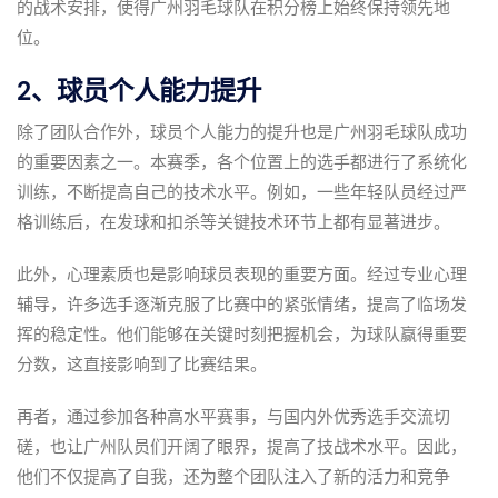
的战术安排，使得广州羽毛球队在积分榜上始终保持领先地
位。
2、球员个人能力提升
除了团队合作外，球员个人能力的提升也是广州羽毛球队成功
的重要因素之一。本赛季，各个位置上的选手都进行了系统化
训练，不断提高自己的技术水平。例如，一些年轻队员经过严
格训练后，在发球和扣杀等关键技术环节上都有显著进步。
此外，心理素质也是影响球员表现的重要方面。经过专业心理
辅导，许多选手逐渐克服了比赛中的紧张情绪，提高了临场发
挥的稳定性。他们能够在关键时刻把握机会，为球队赢得重要
分数，这直接影响到了比赛结果。
再者，通过参加各种高水平赛事，与国内外优秀选手交流切
磋，也让广州队员们开阔了眼界，提高了技战术水平。因此，
他们不仅提高了自我，还为整个团队注入了新的活力和竞争