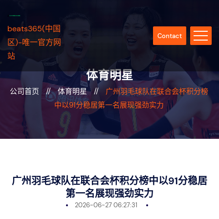
beats365(中国
Contact
区)-唯一官方网
站
体育明星
公司首页
//
体育明星
//
广州羽毛球队在联合会杯积分榜
中以91分稳居第一名展现强劲实力
广州羽毛球队在联合会杯积分榜中以91分稳居
第一名展现强劲实力
2026-06-27 06:27:31