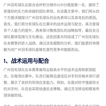
广州羽毛球队在联合会杯积分榜中以91分稳居第一名，展现了
其强劲的实力和卓越的团队表现。在这篇文章中，我们将从四
个方面详细探讨广州羽毛球队的出色表现以及其背后的原因。
首先，我们将分析球队在比赛中的战术运用与配合，其次是球
员个人能力的提升，再来探讨教练团队的战略指导，最后关注
球队整体氛围与文化建设。这些因素共同促成了广州羽毛球队
在本赛季的骄人战绩。通过这些细致的分析，我们能更好地理
解为何广州羽毛球队能够在激烈竞争中脱颖而出。
1、战术运用与配合
广州羽毛球队在本赛季展现出极高水平的战术运用和默契配
合。在每场比赛中，队员们能够迅速适应对手的风格并进行调
整，展示了良好的现场应变能力。例如，在面对防守强度较大
的对手时，队伍会采取快速反击策略，通过灵活移动和精准传
球突破防线。