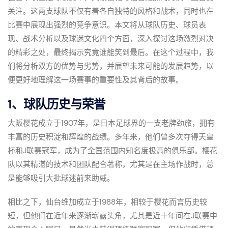
关注。这两支球队不仅有着各自独特的风格和战术，同时也在
比赛中展现出强烈的竞争意识。本文将从球队历史、球员表
现、战术分析以及球迷文化四个方面，深入探讨这场激烈对决
的精彩之处，最终揭示究竟谁能笑到最后。在这个过程中，我
们将分析双方的优势与劣势，并展望未来可能的发展趋势，以
便更好地理解这一场赛事的重要性及其背后的故事。
1、球队历史与荣誉
大阪樱花成立于1907年，是日本足球界的一支老牌劲旅，拥有
丰富的历史积淀和辉煌的战绩。多年来，他们曾多次夺得天皇
杯和J联赛冠军，成为了全国范围内知名度极高的俱乐部。樱花
队以其精湛的技术和团队配合著称，尤其是在主场作战时，总
是能够吸引大批球迷前来助威。
相比之下，仙台维加成立于1988年，相较于樱花而言历史较
短，但他们在近年来逐渐崭露头角，尤其是近十年间在J联赛中