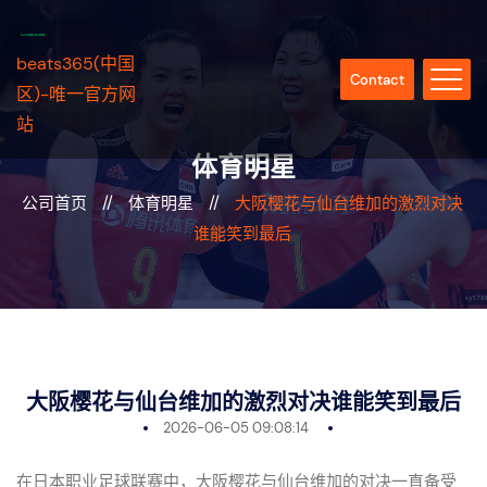
beats365(中国
Contact
区)-唯一官方网
站
体育明星
公司首页
//
体育明星
//
大阪樱花与仙台维加的激烈对决
谁能笑到最后
大阪樱花与仙台维加的激烈对决谁能笑到最后
2026-06-05 09:08:14
在日本职业足球联赛中，大阪樱花与仙台维加的对决一直备受