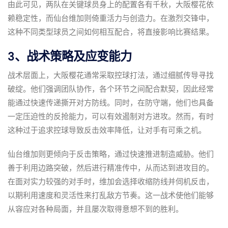
由此可见，两队在关键球员身上的配置各有千秋，大阪樱花依
赖稳定性，而仙台维加则倚重活力与创造力。在激烈交锋中，
这种不同类型球员之间如何相互配合，将直接影响比赛结果。
3、战术策略及应变能力
战术层面上，大阪樱花通常采取控球打法，通过细腻传导寻找
破绽。他们强调团队协作，各个环节之间配合默契，因此经常
能通过快速传递撕开对方防线。同时，在防守端，他们也具备
一定压迫性的反抢能力，可以有效遏制对方进攻。然而，有时
这种过于追求控球导致反击效率降低，让对手有可乘之机。
仙台维加则更倾向于反击策略，通过快速推进制造威胁。他们
善于利用边路突破，然后进行精准传中，从而达到进攻目的。
在面对实力较强的对手时，维加会选择收缩防线并伺机反击，
以期利用速度和灵活性来打乱敌方节奏。这一战术使他们能够
从容应对各种局面，并且屡次取得意想不到的胜利。