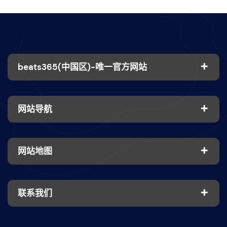
beats365(中国区)-唯一官方网站
网站导航
网站地图
联系我们