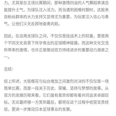
力。尤其是在主场比赛期间，那种激情四溢的人气舞蹈表演总
能提升士气，为球队注入活力。而当遇到困难时期时，这股来
自粉丝群体的大力支持又显得尤为重要，为玩家注入信心与勇
气，让他们义无反顾地奋勇向前。
因此，在这两支球队之间，不仅仅是技战术上的较量，更是两
个不同文化背景下所孕育出的足球精神碰撞。而这种文化交流
所带来的激情，也许正是推动双方持续进步的重要动力源泉之
一。
总结：
综上所述，大阪樱花与仙台维加之间激烈对决的不仅仅是一场
简单比赛，而是一段关于历史、荣耀、坚持与梦想的故事。从
双方的发展历程来看，它们虽有差异却都有着共同追求卓越目
标。无论最终哪一方笑到最后，都将在这个过程中收获宝贵经
验，更进一步推动日本足球事业的发展。