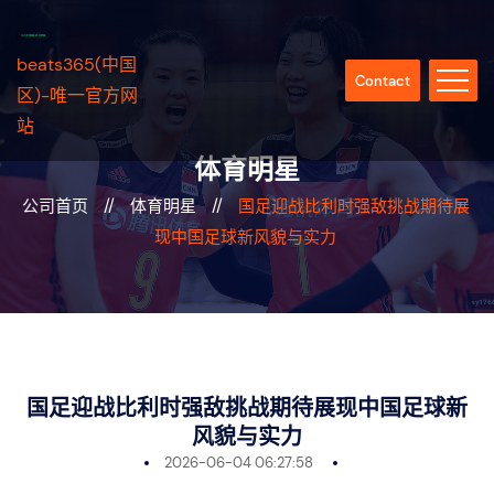
beats365(中国
Contact
区)-唯一官方网
站
体育明星
公司首页
//
体育明星
//
国足迎战比利时强敌挑战期待展
现中国足球新风貌与实力
国足迎战比利时强敌挑战期待展现中国足球新
风貌与实力
2026-06-04 06:27:58